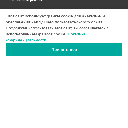
Сервисный ремонт
УСТРОЙСТВА
Этот сайт использует файлы cookie для аналитики и
обеспечения наилучшего пользовательского опыта.
Оптический прицел
Продолжая использовать этот сайт, вы соглашаетесь с
Прицел ночного видения
использованием файлов cookie.
Политика
Тепловизор
конфиденциальности
Тепловизионный прицел
Принять все
СТРАНИЦЫ
Цены
Гарантия
Доставка
Контакты
Карта сайта
КОНТАКТЫ
+7 (800) 100-69-58
Ежедневно с 09:00 до 21:00
г. Ростов-на-Дону, переулок Журавлёва, 130/112